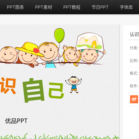
PPT图表
PPT素材
PPT教程
节日PPT
字体库
认识
分类
比例
格式
软件