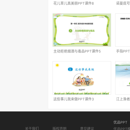
花儿草儿真美丽PPT课件8
诺曼底号
主动拒绝烟酒与毒品PPT课件5
手指PP
这些事儿我来做PPT课件3
江上渔者
优品PPT
关于我们
版权声明
意见建议
优品PPT