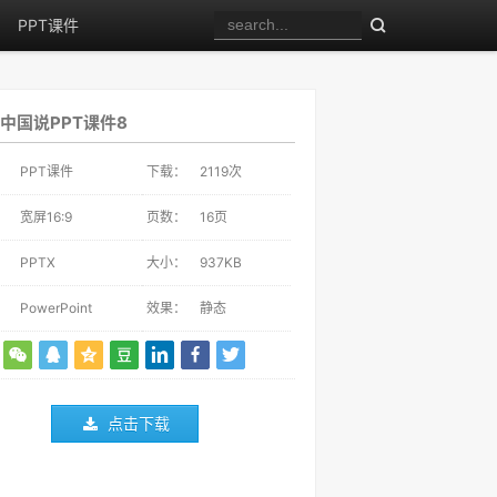
PPT课件
中国说PPT课件8
：
PPT课件
下载：
2119
次
：
宽屏16:9
页数：
16页
：
PPTX
大小：
937KB
：
PowerPoint
效果：
静态
点击下载