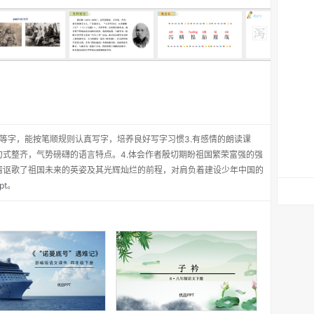
泻”等字，能按笔顺规则认真写字，培养良好写字习惯3.有感情的朗读课
式整齐，气势磅礴的语言特点。4.体会作者殷切期盼祖国繁荣富强的强
情讴歌了祖国未来的英姿及其光辉灿烂的前程，对肩负着建设少年中国的
pt
。