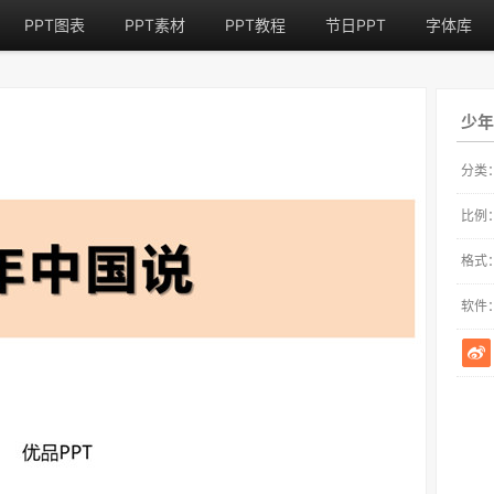
PPT图表
PPT素材
PPT教程
节日PPT
字体库
少年
分类
比例
格式
软件