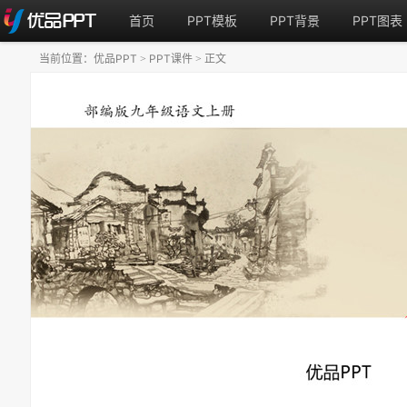
首页
PPT模板
PPT背景
PPT图表
当前位置：
优品PPT
PPT课件
正文
>
>