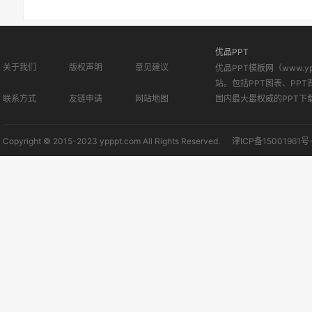
优品PPT
关于我们
版权声明
意见建议
优品PPT模板网（www.
站。包括PPT图表、PPT
联系方式
友链申请
网站地图
国内最大最权威的PPT下
Copyright © 2015-2023 ypppt.com All Rights Reserved.
津ICP备15001961号