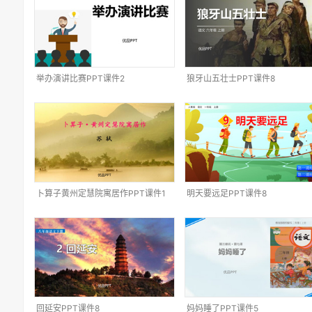
举办演讲比赛PPT课件2
狼牙山五壮士PPT课件8
卜算子黄州定慧院寓居作PPT课件1
明天要远足PPT课件8
回延安PPT课件8
妈妈睡了PPT课件5