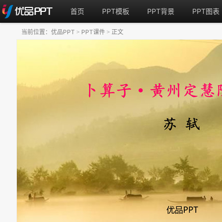
首页
PPT模板
PPT背景
PPT图表
当前位置：
优品PPT
PPT课件
正文
>
>