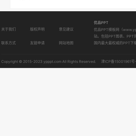
优品PPT
关于我们
版权声明
意见建议
优品PPT模板网（www.
站。包括PPT图表、PPT
联系方式
友链申请
网站地图
国内最大最权威的PPT下
Copyright © 2015-2023 ypppt.com All Rights Reserved.
津ICP备15001961号