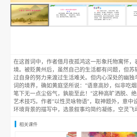
在这首词中，作者借月夜孤鸿这一形象托物寓怀，
境。被贬黄州后，虽然自己的生活都有问题，但苏
过自身的努力来渡过生活难关。但内心深处的幽独
词的境界，确如黄庭坚所说：“语意高妙，似非吃
笔下无一点尘俗气，孰能至此！”这种高旷洒脱、
艺术技巧。作者“以性灵咏物语”，取神题外，意中
环境背景的描写中，选景叙事均简约凝练，空灵飞
相关课件