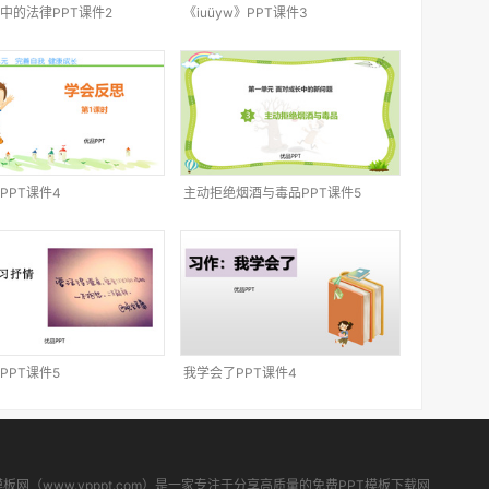
中的法律PPT课件2
《iuüyw》PPT课件3
PPT课件4
主动拒绝烟酒与毒品PPT课件5
PPT课件5
我学会了PPT课件4
模板网（www.ypppt.com）是一家专注于分享高质量的免费PPT模板下载网