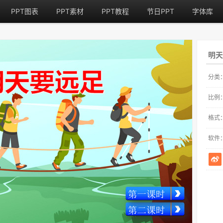
PPT图表
PPT素材
PPT教程
节日PPT
字体库
明天
分类
比例
格式
软件