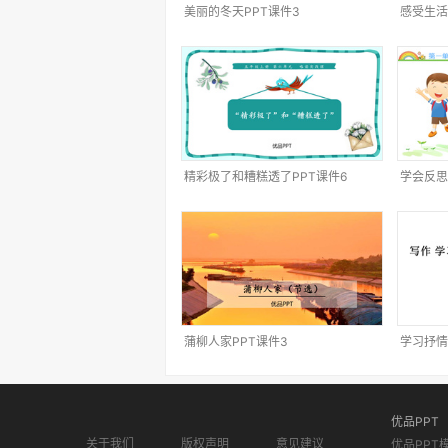
美丽的冬天PPT课件3
感受生活
精彩极了和糟糕透了PPT课件6
学会反思
蒲柳人家PPT课件3
学习抒情
优品PPT
关于我们
版权声明
意见建议
优品PPT