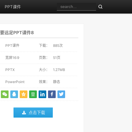
PPT课件
要远足PPT课件8
：
PPT课件
下载：
885
次
：
宽屏16:9
页数：
51页
：
PPTX
大小：
1.27MB
：
PowerPoint
效果：
静态
点击下载