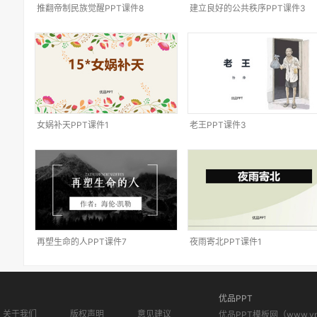
推翻帝制民族觉醒PPT课件8
建立良好的公共秩序PPT课件3
女娲补天PPT课件1
老王PPT课件3
再塑生命的人PPT课件7
夜雨寄北PPT课件1
优品PPT
关于我们
版权声明
意见建议
优品PPT模板网（www.