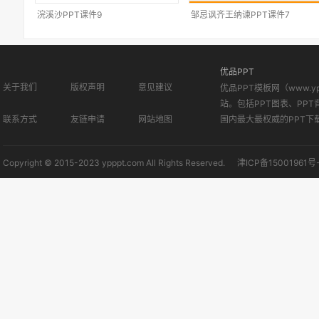
浣溪沙PPT课件9
邹忌讽齐王纳谏PPT课件7
优品PPT
关于我们
版权声明
意见建议
优品PPT模板网（www.
站。包括PPT图表、PPT
联系方式
友链申请
网站地图
国内最大最权威的PPT下
Copyright © 2015-2023 ypppt.com All Rights Reserved.
津ICP备15001961号