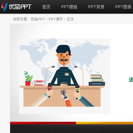
首页
PPT模板
PPT背景
PPT图表
当前位置：
优品PPT
PPT课件
正文
>
>