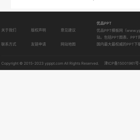
优品PPT
关于我们
版权声明
意见建议
优品PPT模板网（www.
站。包括PPT图表、PPT
联系方式
友链申请
网站地图
国内最大最权威的PPT下
Copyright © 2015-2023 ypppt.com All Rights Reserved.
津ICP备15001961号