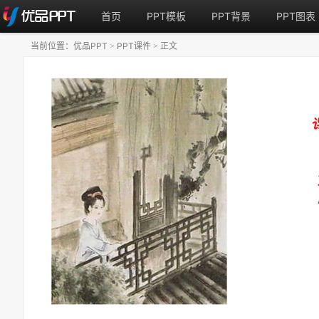
首页
PPT模板
PPT背景
PPT图表
当前位置：
优品PPT
PPT课件
正文
>
>