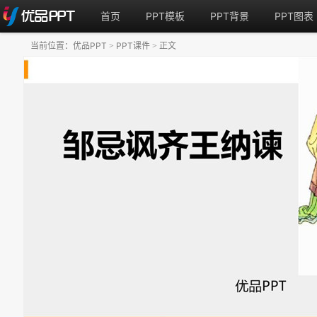
首页
PPT模板
PPT背景
PPT图表
当前位置：
优品PPT
PPT课件
正文
>
>