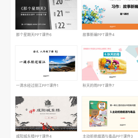
那个星期天PPT课件6
故事新编PPT课件4
一滴水经过丽江PPT课件1
秋天的雨PPT课件7
咸阳城东楼PPT课件4
主动拒绝烟酒与毒品PPT课件3