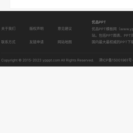
优品PPT
关于我们
版权声明
意见建议
优品PPT模板网（www.
站。包括PPT图表、PPT
联系方式
友链申请
网站地图
国内最大最权威的PPT下
Copyright © 2015-2023 ypppt.com All Rights Reserved.
津ICP备15001961号