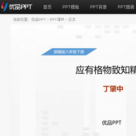
首页
PPT模板
PPT背景
PPT图表
当前位置：
优品PPT
PPT课件
正文
>
>