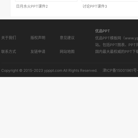
日月水火PPT课件2
讨论PPT课件3
优品PPT
关于我们
版权声明
意见建议
优品PPT模板网（www.
站。包括PPT图表、PPT
联系方式
友链申请
网站地图
国内最大最权威的PPT下
Copyright © 2015-2023 ypppt.com All Rights Reserved.
津ICP备15001961号