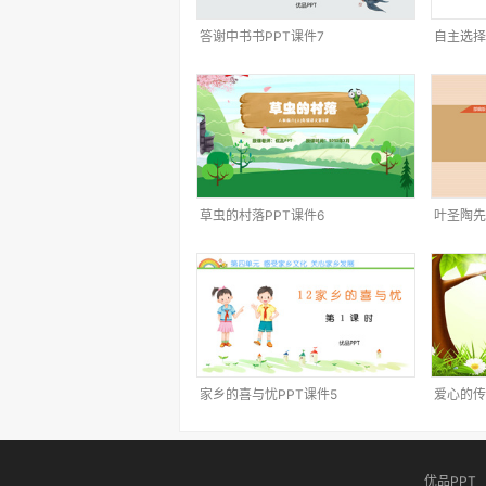
答谢中书书PPT课件7
自主选择
草虫的村落PPT课件6
叶圣陶先
家乡的喜与忧PPT课件5
爱心的传
优品PPT