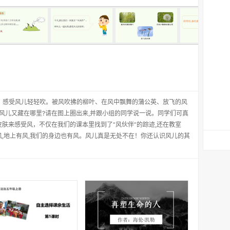
耍，感受风儿轻轻吹。被风吹拂的柳叶、在风中飘舞的蒲公英、放飞的风
,风儿又藏在哪里?请在图上圈出来,并跟小组的同学说一说。同学们可真
的皮肤来感受风，不仅在我们的课本里找到了“风伙伴”的踪迹,还在教室
,地上有风,我们的身边也有风。风儿真是无处不在！你还认识风儿的其