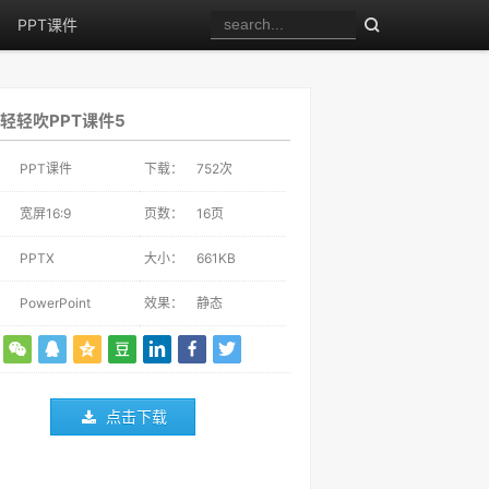
PPT课件
轻轻吹PPT课件5
：
PPT课件
下载：
752
次
：
宽屏16:9
页数：
16页
：
PPTX
大小：
661KB
：
PowerPoint
效果：
静态
点击下载