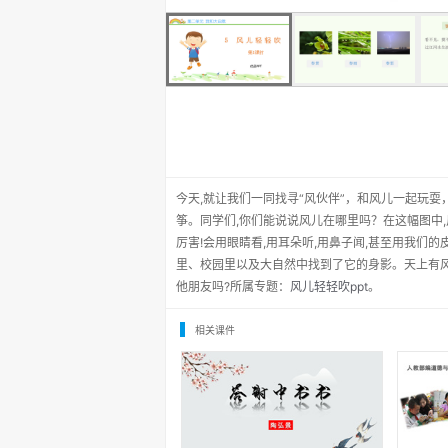
今天,就让我们一同找寻“风伙伴”，和风儿一起玩
筝。同学们,你们能说说风儿在哪里吗？在这幅图中
厉害!会用眼睛看,用耳朵听,用鼻子闻,甚至用我们
里、校园里以及大自然中找到了它的身影。天上有风
他朋友吗?所属专题：
风儿轻轻吹ppt
。
相关课件