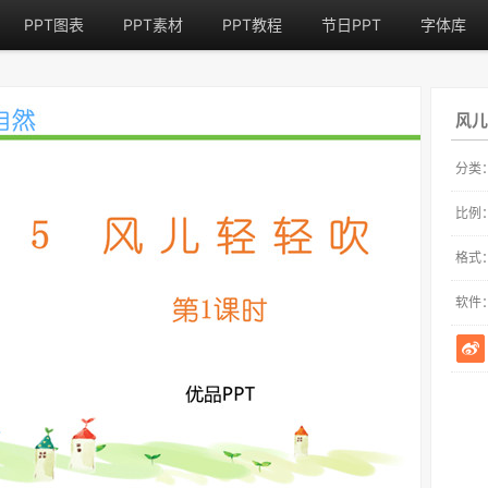
PPT图表
PPT素材
PPT教程
节日PPT
字体库
风儿
分类
比例
格式
软件