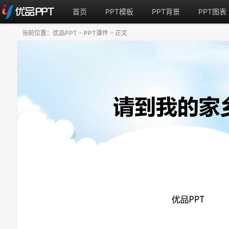
首页
PPT模板
PPT背景
PPT图表
当前位置：
优品PPT
PPT课件
正文
>
>