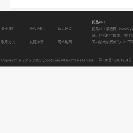
优品PPT
关于我们
版权声明
意见建议
优品PPT模板网（www.
站。包括PPT图表、PPT
联系方式
友链申请
网站地图
国内最大最权威的PPT下
Copyright © 2015-2023 ypppt.com All Rights Reserved.
津ICP备15001961号