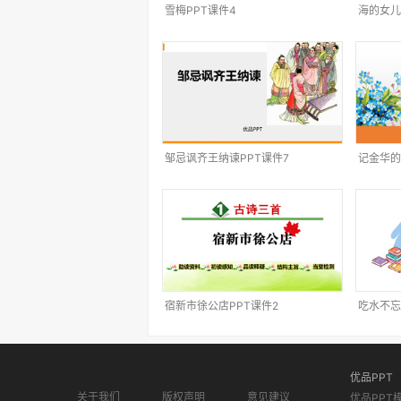
雪梅PPT课件4
海的女儿
邹忌讽齐王纳谏PPT课件7
记金华的
宿新市徐公店PPT课件2
吃水不忘
优品PPT
关于我们
版权声明
意见建议
优品PPT