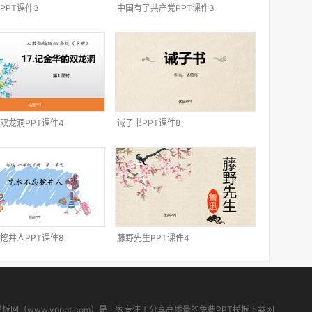
PPT课件3
中国有了共产党PPT课件3
双龙洞PPT课件4
诫子书PPT课件8
挖井人PPT课件8
藤野先生PPT课件4
模板网（www.ypppt.com）是一家专注于分享高质量的免费PPT模板下载网