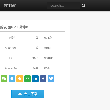
PPT课件
的花园PPT课件8
：
PPT课件
下载：
971
次
：
宽屏16:9
页数：
38页
：
PPTX
大小：
981KB
：
PowerPoint
效果：
静态
点击下载