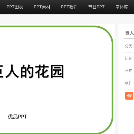
PPT图表
PPT素材
PPT教程
节日PPT
字体库
巨人
分类
比例
格式
软件