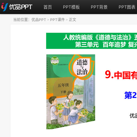
首页
PPT模板
PPT背景
PPT图表
当前位置：
优品PPT
PPT课件
正文
>
>