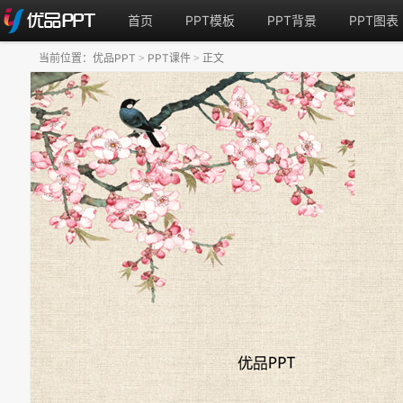
首页
PPT模板
PPT背景
PPT图表
当前位置：
优品PPT
PPT课件
正文
>
>