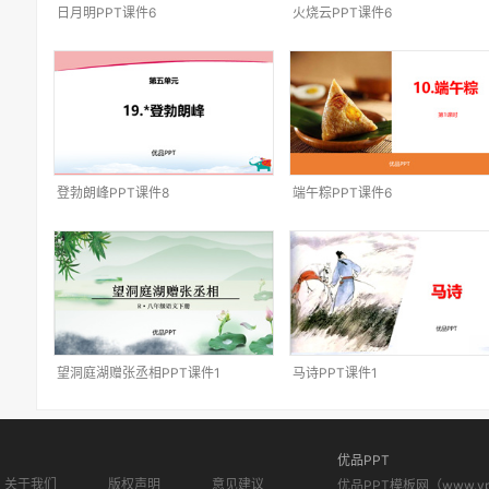
日月明PPT课件6
火烧云PPT课件6
登勃朗峰PPT课件8
端午粽PPT课件6
望洞庭湖赠张丞相PPT课件1
马诗PPT课件1
优品PPT
关于我们
版权声明
意见建议
优品PPT模板网（www.