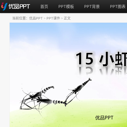
首页
PPT模板
PPT背景
PPT图表
当前位置：
优品PPT
PPT课件
正文
>
>