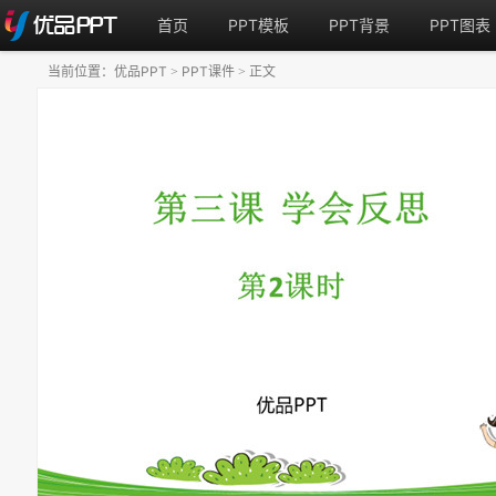
首页
PPT模板
PPT背景
PPT图表
当前位置：
优品PPT
PPT课件
正文
>
>