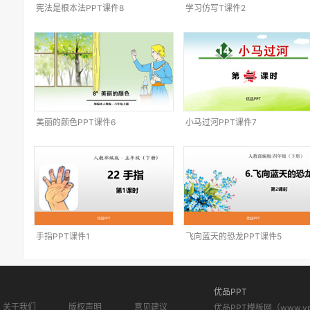
宪法是根本法PPT课件8
学习仿写T课件2
美丽的颜色PPT课件6
小马过河PPT课件7
手指PPT课件1
飞向蓝天的恐龙PPT课件5
优品PPT
关于我们
版权声明
意见建议
优品PPT模板网（www.