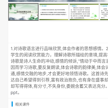
1.对诗歌语言进行品味欣赏,体会作者的思想感情。
学生的阅读欣赏能力，理解诗歌所描绘的意境,提
诗歌是诗人生命的冲动,感情的倾诉,“情动于中而言
因而学习诗歌,要反复朗读,体会诗歌的韵律美,体会
通,感情交融的地步,才会更好地领悟诗歌。这首诗
达自己希望得到引荐,富有政治抱负,也有身在盛事
却写得得体,有分寸,不失身份,委婉含蓄又表达充分
ppt
。
相关课件