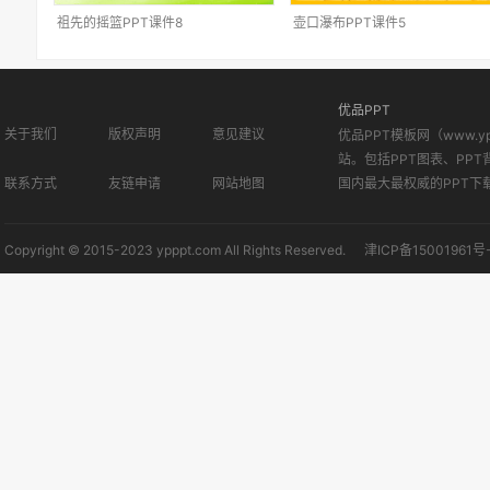
祖先的摇篮PPT课件8
壶口瀑布PPT课件5
优品PPT
关于我们
版权声明
意见建议
优品PPT模板网（www.
站。包括PPT图表、PPT
联系方式
友链申请
网站地图
国内最大最权威的PPT下
Copyright © 2015-2023 ypppt.com All Rights Reserved.
津ICP备15001961号