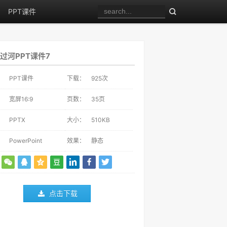
PPT课件
过河PPT课件7
：
PPT课件
下载：
925
次
：
宽屏16:9
页数：
35页
：
PPTX
大小：
510KB
：
PowerPoint
效果：
静态
点击下载