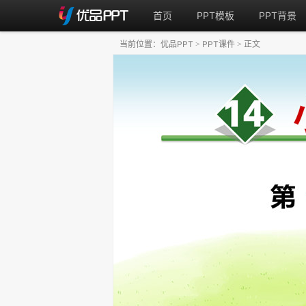
首页
PPT模板
PPT背景
当前位置：
优品PPT
PPT课件
正文
>
>