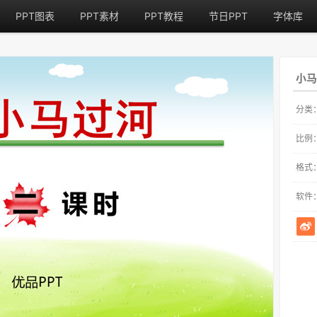
PPT图表
PPT素材
PPT教程
节日PPT
字体库
小马
分类
比例
格式
软件