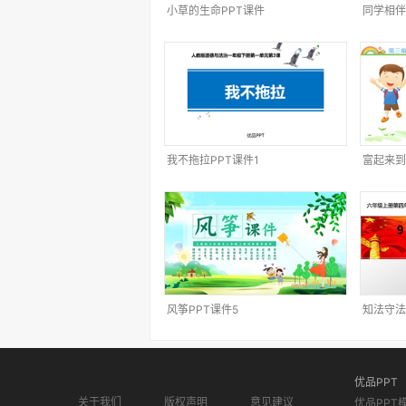
小草的生命PPT课件
同学相伴
我不拖拉PPT课件1
富起来到
风筝PPT课件5
知法守法
优品PPT
关于我们
版权声明
意见建议
优品PPT