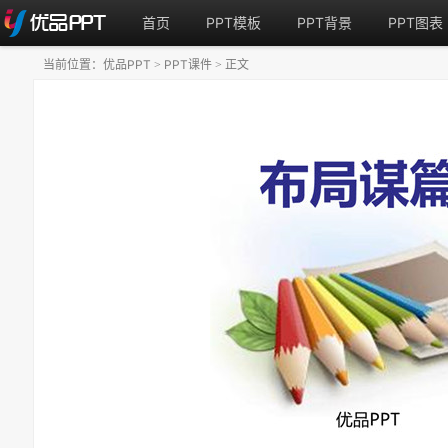
首页
PPT模板
PPT背景
PPT图表
当前位置：
优品PPT
PPT课件
正文
>
>