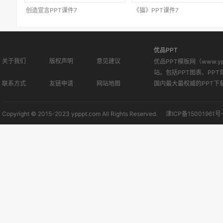
创造宣言PPT课件7
《猫》PPT课件7
优品PPT
关于我们
版权声明
意见建议
优品PPT模板网（www.
站。包括PPT图表、PPT
联系方式
友链申请
网站地图
国内最大最权威的PPT下
Copyright © 2015-2023 ypppt.com All Rights Reserved.
津ICP备15001961号