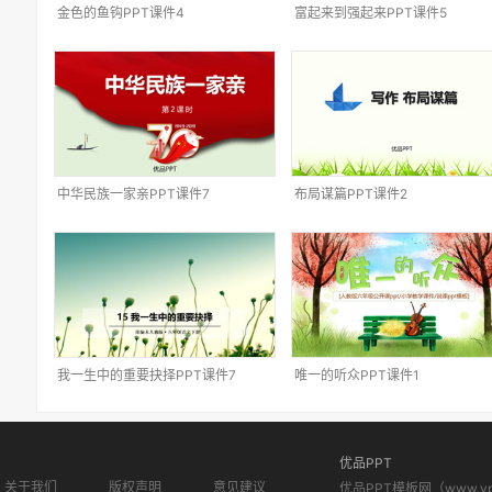
金色的鱼钩PPT课件4
富起来到强起来PPT课件5
中华民族一家亲PPT课件7
布局谋篇PPT课件2
我一生中的重要抉择PPT课件7
唯一的听众PPT课件1
优品PPT
关于我们
版权声明
意见建议
优品PPT模板网（www.