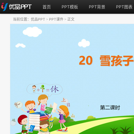
首页
PPT模板
PPT背景
PPT图表
当前位置：
优品PPT
PPT课件
正文
>
>