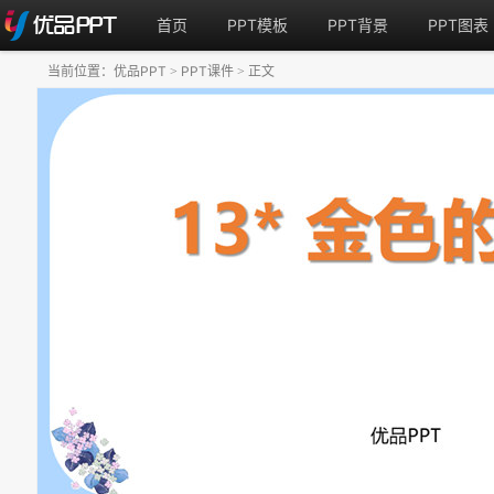
首页
PPT模板
PPT背景
PPT图表
当前位置：
优品PPT
PPT课件
正文
>
>