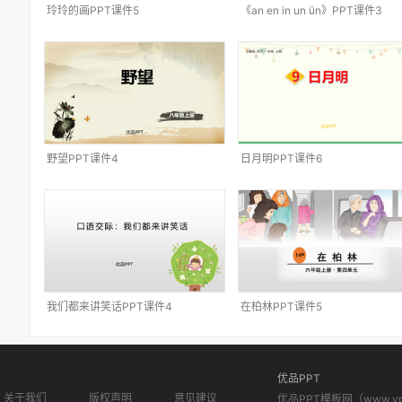
玲玲的画PPT课件5
《an en in un ün》PPT课件3
野望PPT课件4
日月明PPT课件6
我们都来讲笑话PPT课件4
在柏林PPT课件5
优品PPT
关于我们
版权声明
意见建议
优品PPT模板网（www.