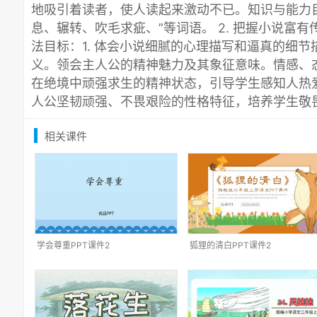
地吸引着读者，使人读起来激动不已。知识与能力目标
息、辗转、吹毛求疵、”等词语。 2. 把握小说富
法目标：1. 体会小说细腻的心理描写和逼真的细节描
义。领会主人公的精神魅力及其象征意味。情感、态
在绝境中顽强求生的精神状态，引导学生感知人热爱
人公坚韧顽强、不畏艰险的性格特征，培养学生敬
相关课件
学会尊重PPT课件2
狐狸的清白PPT课件2