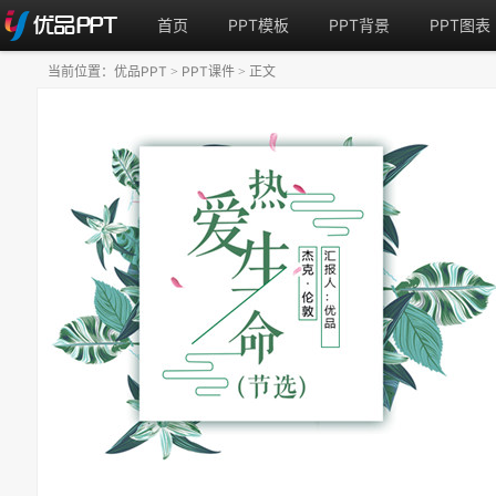
首页
PPT模板
PPT背景
PPT图表
当前位置：
优品PPT
PPT课件
正文
>
>