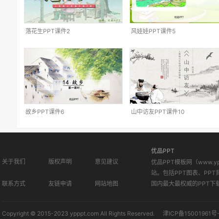
落花生PPT课件2
风娃娃PPT课件5
故乡PPT课件6
山中访友PPT课件10
优品PPT
关于我们
版权声明
意见建议
优品PPT模板网（www.
站。包括PPT图表、PPT
联系方式
友链申请
网站地图
国内最大最权威的PPT下
Copyright © 2015-2023 ypppt.com All Rights Reserved.
津ICP备15001961号