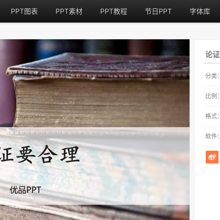
PPT图表
PPT素材
PPT教程
节日PPT
字体库
论证
分类
比例
格式
软件