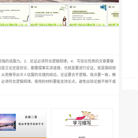
较强的说服力。3．论证必须符合逻辑规律。4．写驳论性质的文章要做
管是立论还是驳论，都要摆事实讲道理，也就是要进行论证。就是围绕观
，从而推导出令人信服的合理的结论。论证要合乎逻辑，观点要一致，概
，必须符合逻辑规律。使用的材料要能支持论点，避免出现论据不相干或