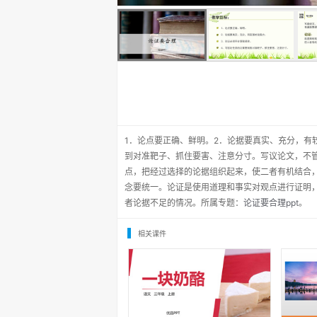
1．论点要正确、鲜明。2．论据要真实、充分，有
到对准靶子、抓住要害、注意分寸。写议论文，不
点，把经过选择的论据组织起来，使二者有机结合
念要统一。论证是使用道理和事实对观点进行证明
者论据不足的情况。所属专题：
论证要合理ppt
。
相关课件