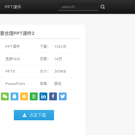
PPT课件
要合理PPT课件2
：
PPT课件
下载：
1743
次
：
宽屏16:9
页数：
14页
：
PPTX
大小：
305KB
：
PowerPoint
效果：
静态
点击下载