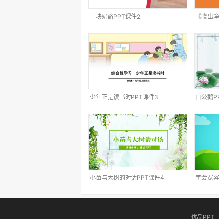
一块奶酪PPT课件2
《晓出净
PPT课件
少年正是读书时PPT课件3
白公鹅P
小苗与大树的对话PPT课件4
学会宽容
优品PPT