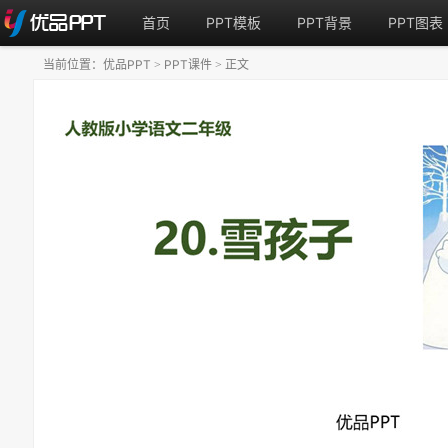
首页
PPT模板
PPT背景
PPT图表
当前位置：
优品PPT
PPT课件
正文
>
>