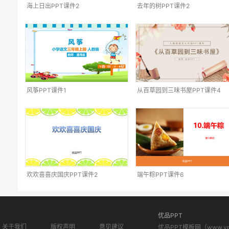
海上日出PPT课件2
去年的树PPT课件2
风筝PPT课件1
从百草园到三味书屋PPT课件4
欢欢喜喜庆国庆PPT课件2
端午粽PPT课件6
优品PPT
关于我们
版权声明
意见建议
优品PPT模板网（www.