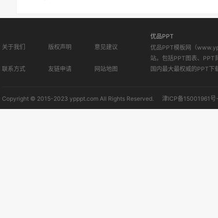
优品PPT
关于我们
版权声明
意见建议
优品PPT模板网（www.
站。包括PPT图表、PPT
联系方式
友链申请
网站地图
国内最大最权威的PPT下
Copyright © 2015-2023 ypppt.com All Rights Reserved.
津ICP备15001961号