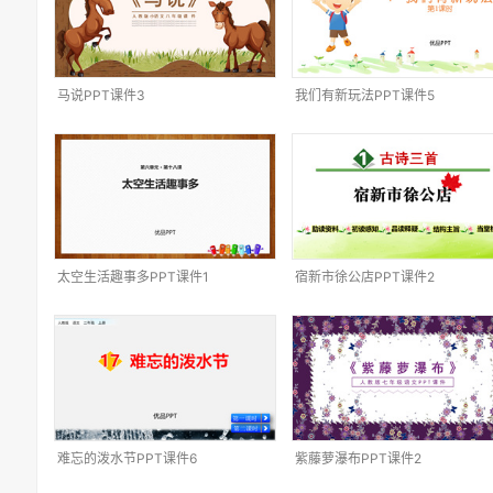
马说PPT课件3
我们有新玩法PPT课件5
太空生活趣事多PPT课件1
宿新市徐公店PPT课件2
难忘的泼水节PPT课件6
紫藤萝瀑布PPT课件2