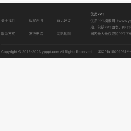
优品PPT
关于我们
版权声明
意见建议
优品PPT模板网（www.
站。包括PPT图表、PPT
联系方式
友链申请
网站地图
国内最大最权威的PPT下
Copyright © 2015-2023 ypppt.com All Rights Reserved.
津ICP备15001961号