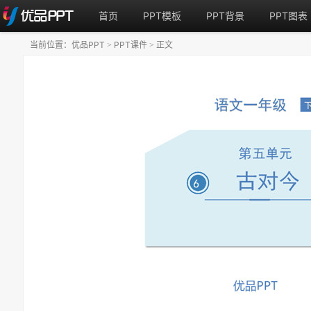
首页
PPT模板
PPT背景
PPT图表
当前位置：
优品PPT
PPT课件
正文
>
>