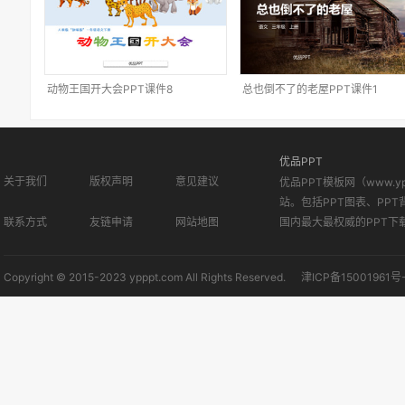
动物王国开大会PPT课件8
总也倒不了的老屋PPT课件1
优品PPT
关于我们
版权声明
意见建议
优品PPT模板网（www.
站。包括PPT图表、PPT
联系方式
友链申请
网站地图
国内最大最权威的PPT下
Copyright © 2015-2023 ypppt.com All Rights Reserved.
津ICP备15001961号