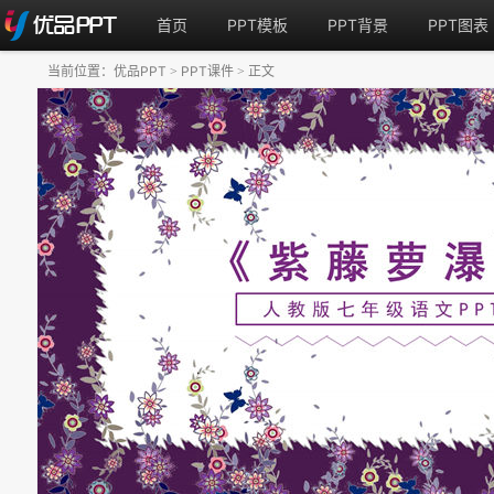
首页
PPT模板
PPT背景
PPT图表
当前位置：
优品PPT
PPT课件
正文
>
>