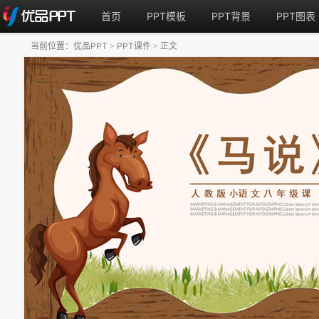
首页
PPT模板
PPT背景
PPT图表
当前位置：
优品PPT
PPT课件
正文
>
>