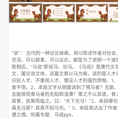
“说”： 古代的一种议论体裁，用以陈述作者对社
灵活，可以叙事，可以议论，都是为了说明一个道
致相近。“马说”即谈马、论马。《马说》是唐代文
文，属论说文体。这篇文章以马为喻，谈的是人才
识别人才、不重视人才、埋没人才的强烈愤慨。1
食不饱。2、本段文字从侧面讽刺了喂马者？无能、
言能体现食马者的无知和浅薄？策之不以其道，食
其意，执策而临之，曰：“天下无马！”2、本段哪
真无马邪？其真不知马也。” 3、本段表达出了作
懑之情。所属专题：
马说ppt
。