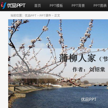
首页
PPT模板
PPT背景
PPT图表
当前位置：
优品PPT
PPT课件
正文
>
>