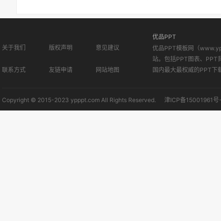
优品PPT
关于我们
版权声明
意见建议
优品PPT模板网（www.
站。包括PPT图表、PPT
联系方式
友链申请
网站地图
国内最大最权威的PPT下
Copyright © 2015-2023 ypppt.com All Rights Reserved.
津ICP备15001961号