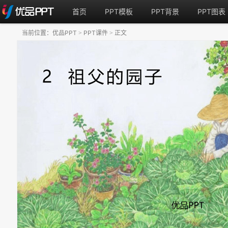
首页
PPT模板
PPT背景
PPT图表
当前位置：
优品PPT
PPT课件
正文
>
>