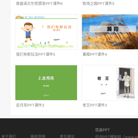
首届诺贝尔奖颁发PPT课件6
牧场之国PPT课件5
我们有新玩法PPT课件5
蒹葭PPT课件4
走月亮PPT课件3
老王PPT课件3
优品PPT
关于我们
版权声明
意见建议
优品PPT模板网（www.