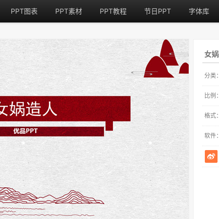
PPT图表
PPT素材
PPT教程
节日PPT
字体库
女娲
分类
比例
格式
软件