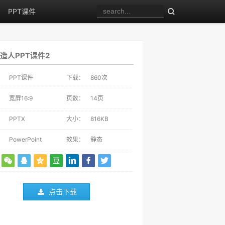
PPT课件
造人PPT课件2
：
PPT课件
下载：
860
次
：
宽屏16:9
页数：
14页
：
PPTX
大小：
816KB
：
PowerPoint
效果：
静态
点击下载