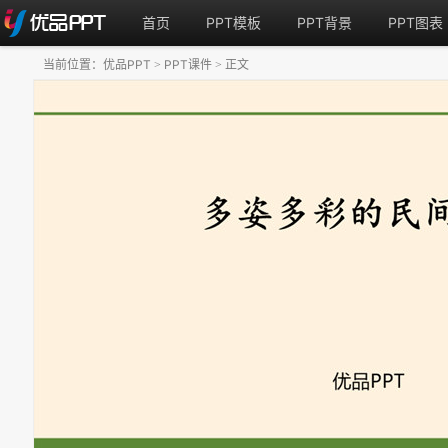
首页
PPT模板
PPT背景
PPT图表
当前位置：
优品PPT
PPT课件
正文
>
>