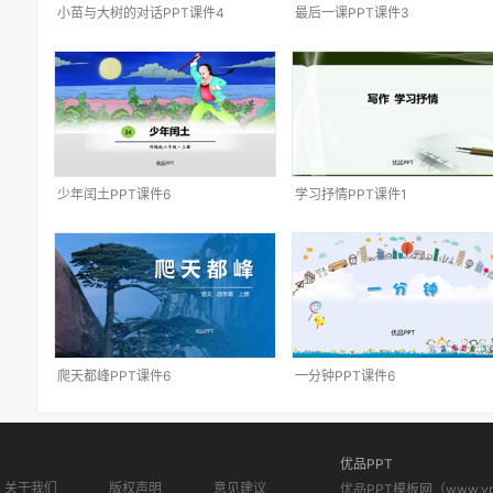
小苗与大树的对话PPT课件4
最后一课PPT课件3
少年闰土PPT课件6
学习抒情PPT课件1
爬天都峰PPT课件6
一分钟PPT课件6
优品PPT
关于我们
版权声明
意见建议
优品PPT模板网（www.