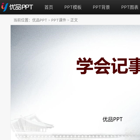
首页
PPT模板
PPT背景
PPT图表
当前位置：
优品PPT
PPT课件
正文
>
>