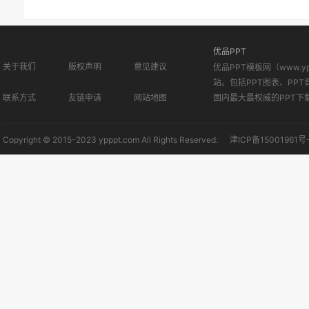
优品PPT
关于我们
版权声明
意见建议
优品PPT模板网（www.
站。包括PPT图表、PPT
联系方式
友链申请
网站地图
国内最大最权威的PPT下
Copyright © 2015-2023 ypppt.com All Rights Reserved.
津ICP备15001961号