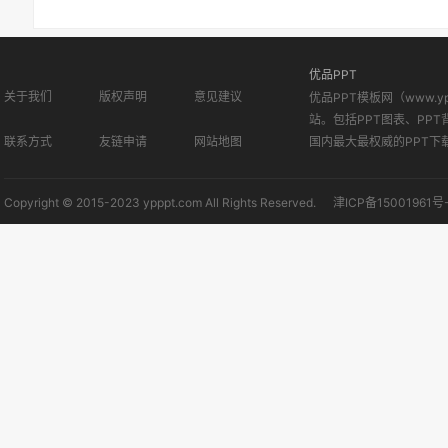
优品PPT
关于我们
版权声明
意见建议
优品PPT模板网（www.
站。包括PPT图表、PPT
联系方式
友链申请
网站地图
国内最大最权威的PPT下
Copyright © 2015-2023 ypppt.com All Rights Reserved.
津ICP备15001961号