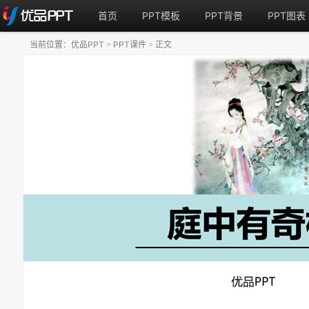
首页
PPT模板
PPT背景
PPT图表
当前位置：
优品PPT
PPT课件
正文
>
>