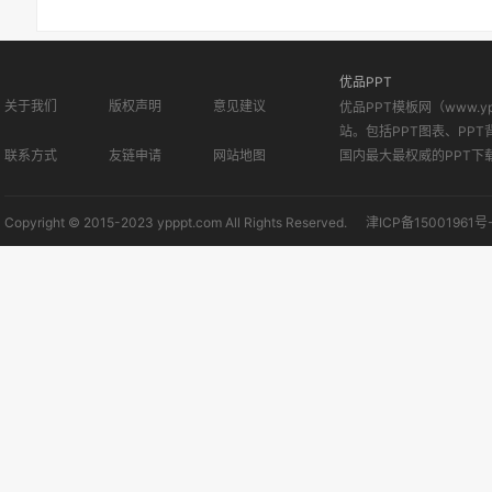
优品PPT
关于我们
版权声明
意见建议
优品PPT模板网（www.
站。包括PPT图表、PPT
联系方式
友链申请
网站地图
国内最大最权威的PPT下
Copyright © 2015-2023 ypppt.com All Rights Reserved.
津ICP备15001961号