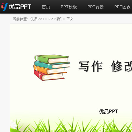
首页
PPT模板
PPT背景
PPT图表
当前位置：
优品PPT
PPT课件
正文
>
>