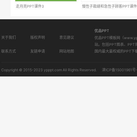
走月亮PPT课件3
慢性子裁缝和急性子顾客PPT课件
优品PPT
关于我们
版权声明
意见建议
优品PPT模板网（www.
站。包括PPT图表、PPT
联系方式
友链申请
网站地图
国内最大最权威的PPT下
Copyright © 2015-2023 ypppt.com All Rights Reserved.
津ICP备15001961号