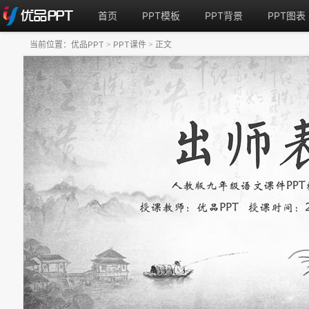
首页
PPT模板
PPT背景
PPT图表
当前位置：
优品PPT
PPT课件
正文
>
>