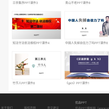
兰亭集序PPT课件3
青山不老PPT课件8
知法守法依法维权PPT课件4
中国人失掉自信力了吗PPT课件8
竹节人PPT课件8
《gkh》PPT课件1
优品PPT
关于我们
版权声明
意见建议
优品PPT模板网（www.