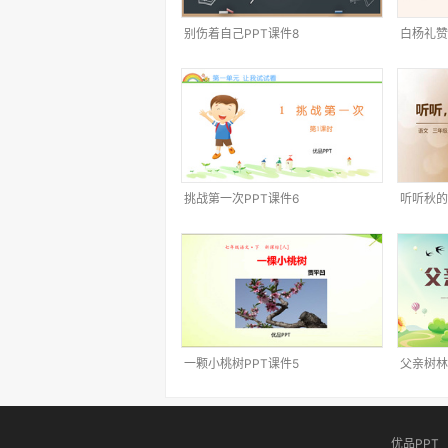
别伤着自己PPT课件8
白杨礼赞
挑战第一次PPT课件6
听听秋的
一颗小桃树PPT课件5
父亲树林
优品PPT