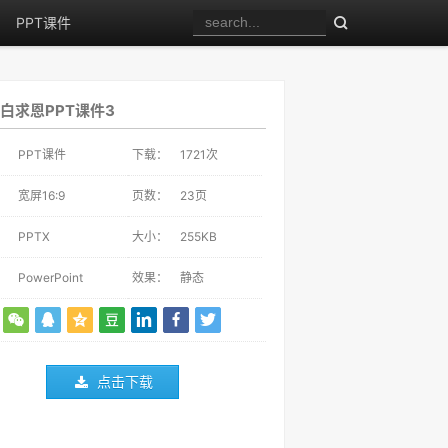
PPT课件
白求恩PPT课件3
：
PPT课件
下载：
1721
次
：
宽屏16:9
页数：
23页
：
PPTX
大小：
255KB
：
PowerPoint
效果：
静态
点击下载