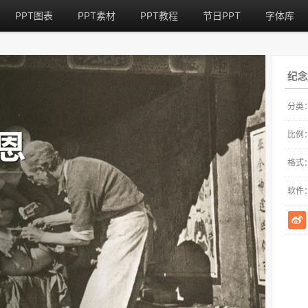
PPT图表
PPT素材
PPT教程
节日PPT
字体库
纪念
分类
比例
格式
软件