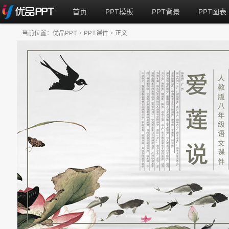
首页
PPT模板
PPT背景
PPT图表
当前位置：
优品PPT
PPT课件
正文
>
>