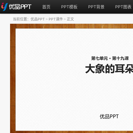
首页
PPT模板
PPT背景
PPT图表
当前位置：
优品PPT
PPT课件
正文
>
>