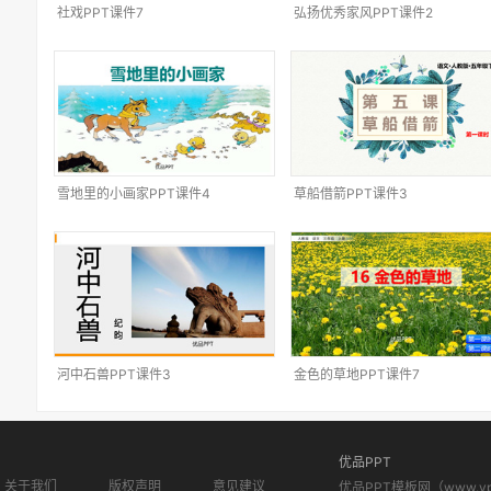
社戏PPT课件7
弘扬优秀家风PPT课件2
雪地里的小画家PPT课件4
草船借箭PPT课件3
河中石兽PPT课件3
金色的草地PPT课件7
优品PPT
关于我们
版权声明
意见建议
优品PPT模板网（www.