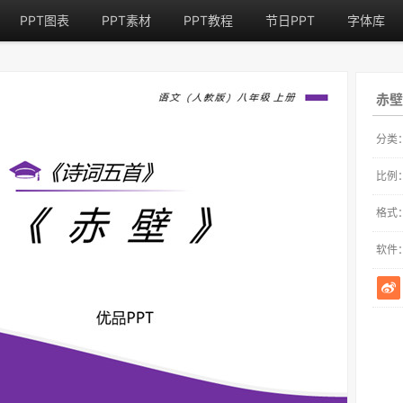
PPT图表
PPT素材
PPT教程
节日PPT
字体库
赤壁
分类
比例
格式
软件