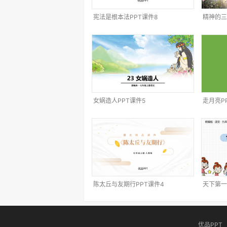
宪法是根本法PPT课件8
精神的三
女娲造人PPT课件5
走月亮P
陈太丘与友期行PPT课件4
天下第一
优品PPT