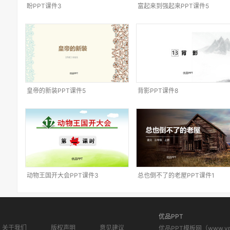
盼PPT课件3
富起来到强起来PPT课件5
皇帝的新装PPT课件5
背影PPT课件8
动物王国开大会PPT课件3
总也倒不了的老屋PPT课件1
优品PPT
关于我们
版权声明
意见建议
优品PPT模板网（www.