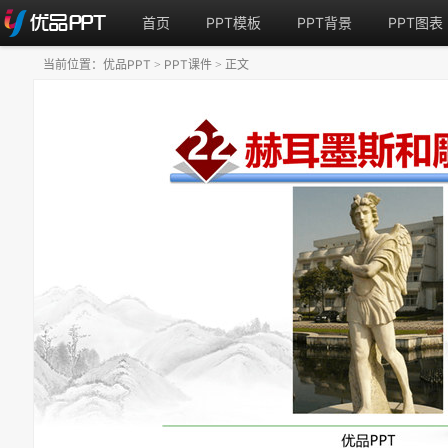
首页
PPT模板
PPT背景
PPT图表
当前位置：
优品PPT
PPT课件
正文
>
>