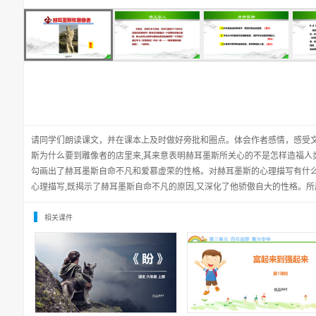
请同学们朗读课文，并在课本上及时做好旁批和圈点。体会作者感情，感受
斯为什么要到雕像者的店里来,其来意表明赫耳墨斯所关心的不是怎样造福人类
勾画出了赫耳墨斯自命不凡和爱慕虚荣的性格。对赫耳墨斯的心理描写有什
心理描写,既揭示了赫耳墨斯自命不凡的原因,又深化了他骄傲自大的性格。所
相关课件