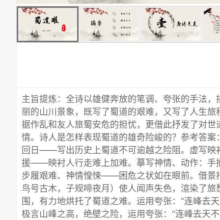
主旨提炼：全诗以雄健奔放的笔调、夸张的手法，
丽的山川景象，既写了蜀道的艰难，又写了人生旅
据作乱和友人旅蜀安危的担忧，更借此抒发了对世
情。诗人是怎样表现蜀道的雄奇险峻的？参考答案
回日——写出历史上蜀道不可逾越之险阻。虚写映
援——映衬人行走难上加难。摹写神情、动作：手
步履艰难、神情惶悚——困危之状如在眼前。借景
鸟号古木，子规啼夜月）使人闻声失色，渲染了旅
围，有力地烘托了蜀道之难。运用夸张：“连峰去天
极言山峰之高，绝壁之险，运用夸张：“连峰去天不