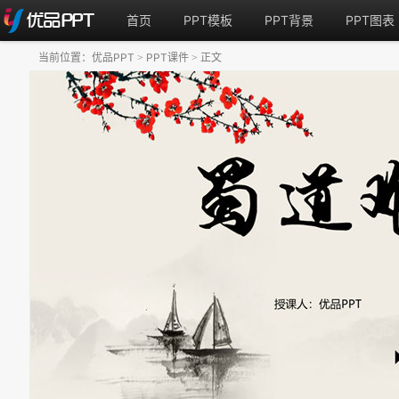
首页
PPT模板
PPT背景
PPT图表
当前位置：
优品PPT
PPT课件
正文
>
>