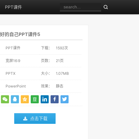
PPT课件
好的自己PPT课件5
：
PPT课件
下载：
1592
次
：
宽屏16:9
页数：
21页
：
PPTX
大小：
1.07MB
：
PowerPoint
效果：
静态
点击下载