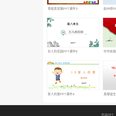
青蛙卖泥塘PPT课件3
赵州桥P
巨人的花园PPT课件6
中华民族
家人的爱PPT课件4
真理诞生
4
优品PPT