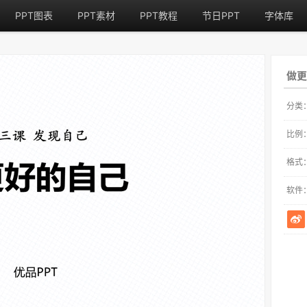
PPT图表
PPT素材
PPT教程
节日PPT
字体库
做更
分类
比例
格式
软件