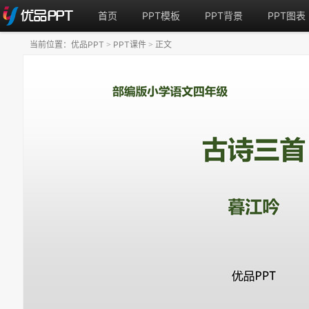
首页
PPT模板
PPT背景
PPT图表
当前位置：
优品PPT
PPT课件
正文
>
>