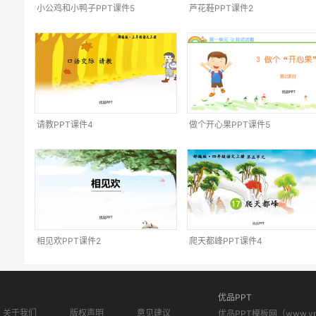
小公鸡和小鸭子PPT课件5
芦花鞋PPT课件2
请教PPT课件4
做个开心果PPT课件5
相见欢PPT课件2
爬天都峰PPT课件4
优品PPT
关于我们
版权声明
意见建议
优品PPT模板网（www.