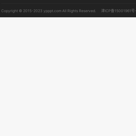
Copyright © 2015-2023 ypppt.com All Rights Reserved.
津ICP备15001961号