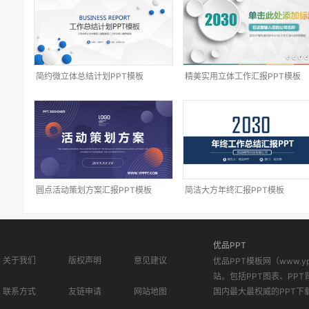
简约微立体总结计划PPT模板
精美实用立体工作汇报PPT模板
圆点活动策划方案汇报PPT模板
简洁大方年终汇报PPT模板
优品PPT
关于我们
版权声明
意见建议
优品PPT模板网（www.
站。包括PPT图表、PPT
联系方式
友链申请
网站地图
国内最大最权威的PPT下