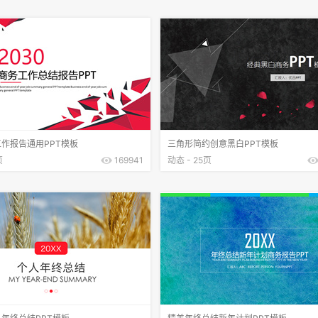
作报告通用PPT模板
三角形简约创意黑白PPT模板
页
169941
动态 - 25页