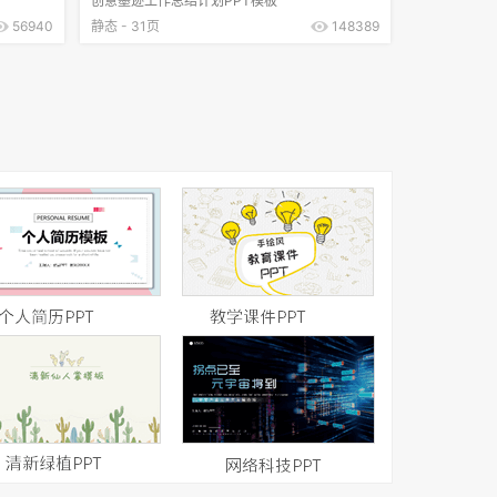
创意墨迹工作总结计划PPT模板
56940
静态 - 31页
148389