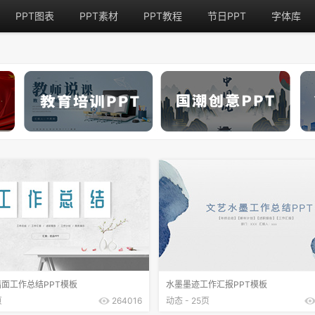
PPT图表
PPT素材
PPT教程
节日PPT
字体库
面工作总结PPT模板
水墨墨迹工作汇报PPT模板
页
264016
动态 - 25页