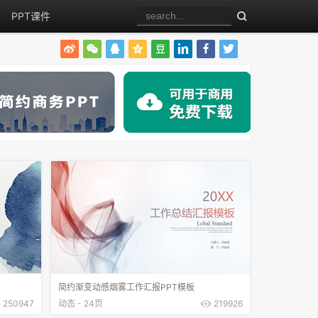
PPT课件
简约渐变动感烟雾工作汇报PPT模板
250947
动态 - 24页
219926