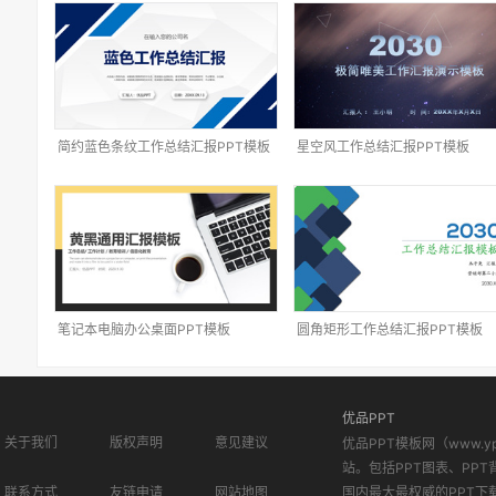
简约蓝色条纹工作总结汇报PPT模板
星空风工作总结汇报PPT模板
笔记本电脑办公桌面PPT模板
圆角矩形工作总结汇报PPT模板
优品PPT
关于我们
版权声明
意见建议
优品PPT模板网（www.
站。包括PPT图表、PPT
联系方式
友链申请
网站地图
国内最大最权威的PPT下