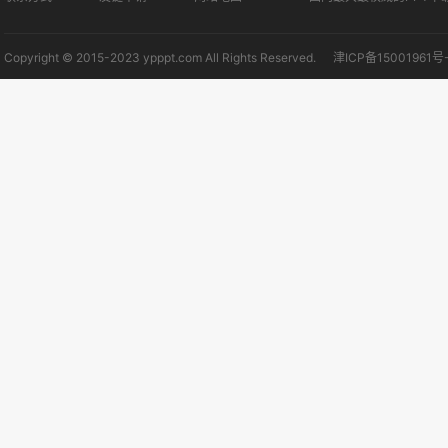
Copyright © 2015-2023 ypppt.com All Rights Reserved.
津ICP备15001961号